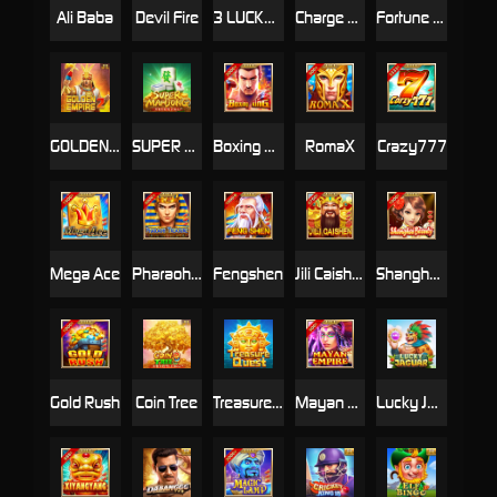
Ali Baba
Devil Fire
3 LUCKY LION
Charge Buffalo
Fortune Gems
GOLDEN EMPIRE 2
SUPER MAHJONG
Boxing King
RomaX
Crazy777
Mega Ace
Pharaoh Treasure
Fengshen
Jili Caishen
Shanghai Beauty
Gold Rush
Coin Tree
Treasure Quest
Mayan Empire
Lucky Jaguar