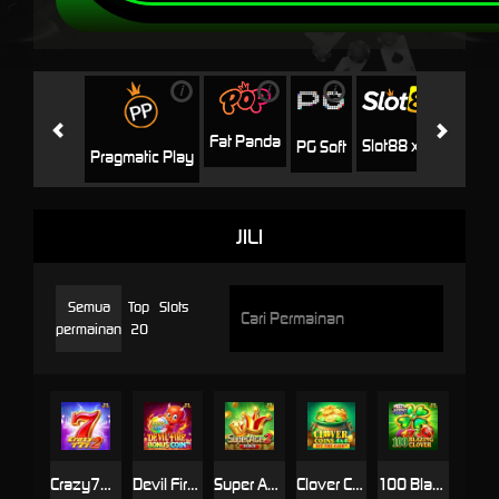
i
i
i
i
i
Facha
Fat Panda
Slot88 x PP
PG Soft
Pragmatic Play
JILI
Semua
Top
Slots
permainan
20
Crazy777 2
Devil Fire Bonu$ Coin
Super Ace 2
Clover Coins 4x4
100 Blazing Clover