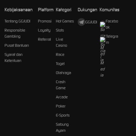
Kebijaksanaan
Platform
Kategori
Dukungan
Komunitas
Tentang GGJUDI
Promosi
Hot Games
Facebo
GGJUDI
ok
Responsible
Loyalty
Slots
Gambling
Telegra
Referral
Live
m
Pusat Bantuan
Casino
Syarat dan
Race
Ketentuan
Togel
Olahraga
Crash
Game
Arcade
Poker
E-Sports
Sabung
Ayam