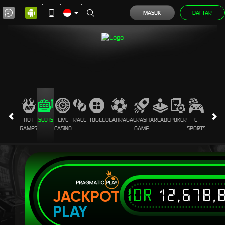
MASUK
DAFTAR
HOT
SLOTS
LIVE
RACE
TOGEL
OLAHRAGA
CRASH
ARCADE
POKER
E-
SABUN
GAMES
CASINO
GAME
SPORTS
AYAM
IDR
12,678,
JACKPOT
PLAY