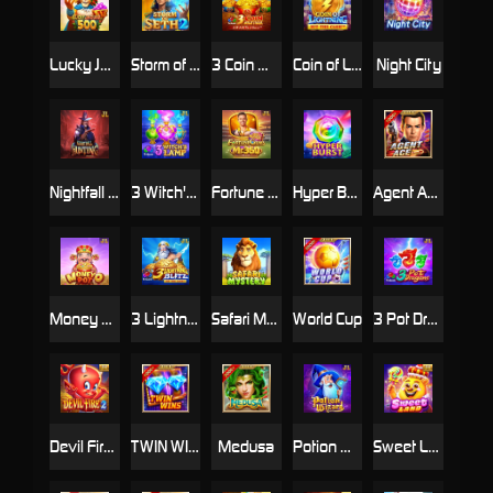
Lucky Jaguar 500
Storm of Seth 2
3 Coin Wild Tiger
Coin of Lightning
Night City
Nightfall Hunting
3 Witch's Lamp
Fortune Gems Legend
Hyper Burst
Agent Ace
Money Pot
3 Lightning Blitz
Safari Mystery
World Cup
3 Pot Dragons
Devil Fire 2
TWIN WINS
Medusa
Potion Wizard
Sweet Land