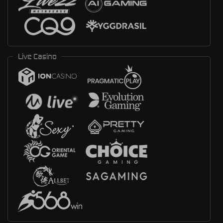
Live Casino