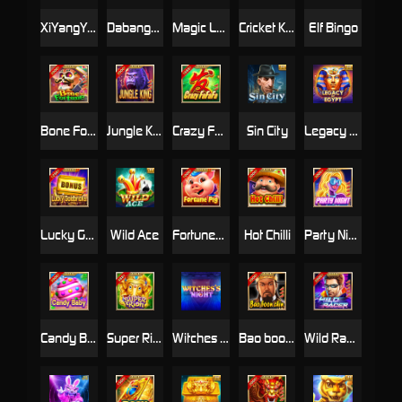
XiYangYang
Dabanggg
Magic Lamp
Cricket King 18
Elf Bingo
Bone Fortune
Jungle King
Crazy FaFaFa
Sin City
Legacy of Egypt
Lucky Goldbricks
Wild Ace
FortunePig
Hot Chilli
Party Night
Candy Baby
Super Rich
Witches Night
Bao boon chin
Wild Racer