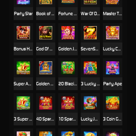
Party Star
Book of Gold
Fortune Gems 3
War Of Dragons
Master Tiger
Bonus Hunter
God Of Martial
Golden Joker
SevenSevenSeven
Lucky Coming
Super Ace Deluxe
Golden Queen
20 Blazing Clover
3 Lucky Baozhu
Party Ape
3 Super Ace
40 Sparkling Crown
10 Sparkling Crown
Lucky Jaguar 2
3 Coin Golden OX