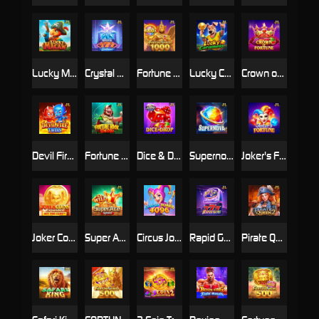
Lucky Macaw
Crystal 777 DELUXE
Fortune Garuda 1000
Lucky Caramelo
Crown of Fortune
Devil Fire Twins
Fortune Hook Boom
Dice & Drop
Supernova
Joker's Fortune
Joker Coins Expanded
Super Ace SPEED
Circus Joker 4096
Rapid Gems 777
Pirate Queen 2