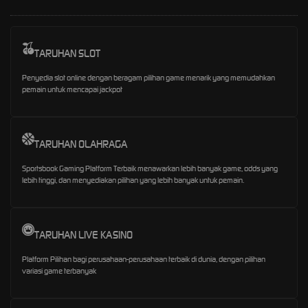
TARUHAN SLOT
Penyedia slot online dengan beragam pilihan game menarik yang memudahkan
pemain untuk mencapai jackpot
TARUHAN OLAHRAGA
Sportsbook Gaming Platform Terbaik menawarkan lebih banyak game, odds yang
lebih tinggi, dan menyediakan pilihan yang lebih banyak untuk pemain.
TARUHAN LIVE KASINO
Platform Pilihan bagi perusahaan-perusahaan terbaik di dunia, dengan pilihan
variasi game terbanyak