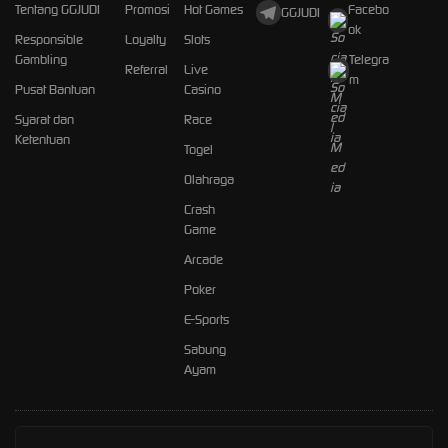
Tentang GGJUDI
Promosi
Hot Games
Facebo
GGJUDI
ok
Responsible
Loyalty
Slots
Gambling
Telegra
Referral
Live
m
Pusat Bantuan
Casino
Syarat dan
Race
Ketentuan
Togel
Olahraga
Crash
Game
Arcade
Poker
E-Sports
Sabung
Ayam