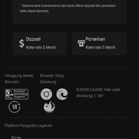
* Selama bank maintenance dan bank offline deposit dan penarikan
tidak dapat diproses
Deposit
Penarikan
Rata-rata 2 Menit
Rata-rata 5 Menit
Tanggung Jawab
Browser Yang
Bermain
Didukung
©2026 GGJUDI. Hak cipta
dilindungi | 18+
Platform Penyedia Layanan
Slots