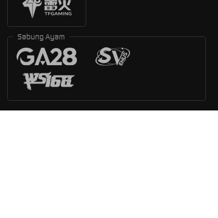
Sabung Ayam