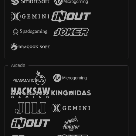
Arcade