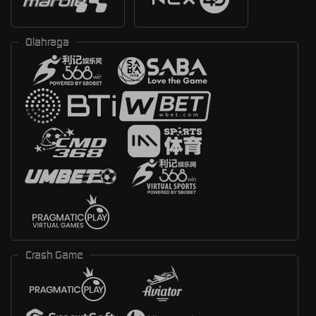
Olahraga
Crash Game