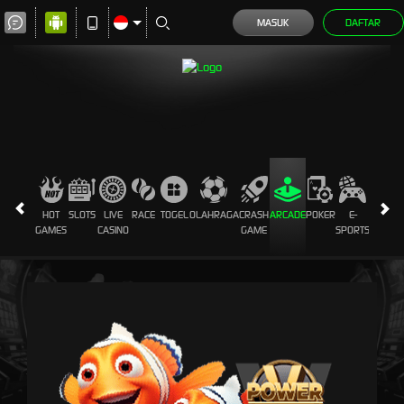
MASUK
DAFTAR
HOT
SLOTS
LIVE
RACE
TOGEL
OLAHRAGA
CRASH
ARCADE
POKER
E-
SABUN
GAMES
CASINO
GAME
SPORTS
AYAM