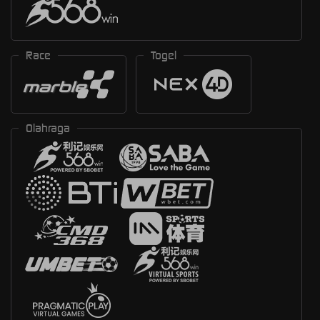
Race
Togel
Olahraga