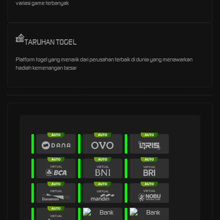
variasi game terbanyak
TARUHAN TOGEL
Platform togel yang menarik dari perusahan terbaik di dunia yang menawarkan
hadiah kemenangan besar