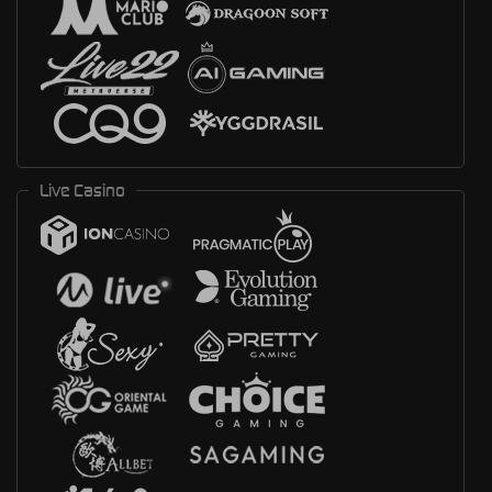
Live Casino