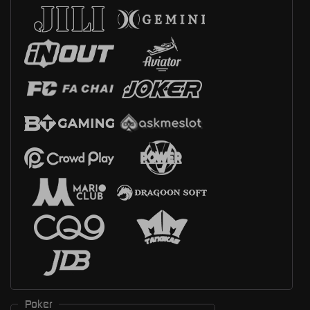
Poker