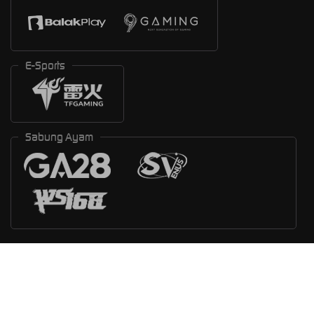
E-Sports
Sabung Ayam