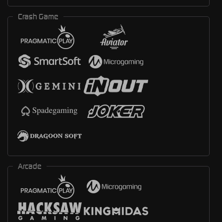
Crash Game
Arcade