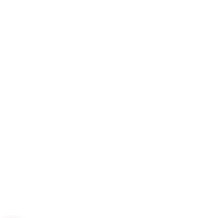
Tap Me!