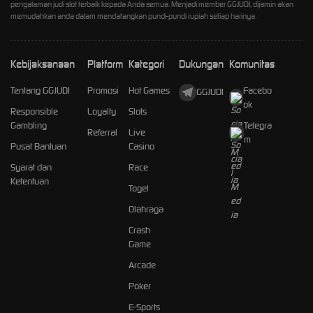
pengalaman judi slot terbaik kepada Anda semua. Menjadi member GGJUDI, dijamin akan
memudahkan anda dalam mendatangkan pundi-pundi rupiah setiap harinya.
Kebijaksanaan
Platform
Kategori
Dukungan
Komunitas
Tentang GGJUDI
Promosi
Hot Games
Facebo
GGJUDI
ok
Responsible
Loyalty
Slots
Gambling
Telegra
Referral
Live
m
Pusat Bantuan
Casino
Syarat dan
Race
Ketentuan
Togel
Olahraga
Crash
Game
Arcade
Poker
E-Sports