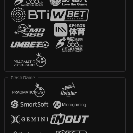
Crash Game