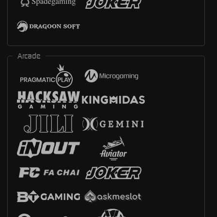
Arcade