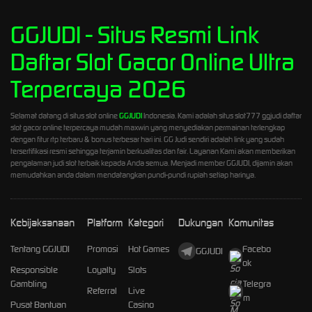
GGJUDI - Situs Resmi Link
Daftar Slot Gacor Online Ultra
Terpercaya 2026
Selamat datang di situs slot online
GGJUDI
Indonesia. Kami adalah situs slot777 ggjudi daftar
slot gacor online terpercaya mudah maxwin yang menyediakan permainan terlengkap
dengan fitur rtp terbaru & bonus terbesar hari ini. GG Judi sendiri adalah link yang sudah
tersertifikasi resmi sehingga terjamin berkualitas dan fair. Layanan Kami akan memberikan
pengalaman judi slot terbaik kepada Anda semua. Menjadi member GGJUDI, dijamin akan
memudahkan anda dalam mendatangkan pundi-pundi rupiah setiap harinya.
Kebijaksanaan
Platform
Kategori
Dukungan
Komunitas
Tentang GGJUDI
Promosi
Hot Games
Facebo
GGJUDI
ok
Responsible
Loyalty
Slots
Gambling
Telegra
Referral
Live
m
Pusat Bantuan
Casino