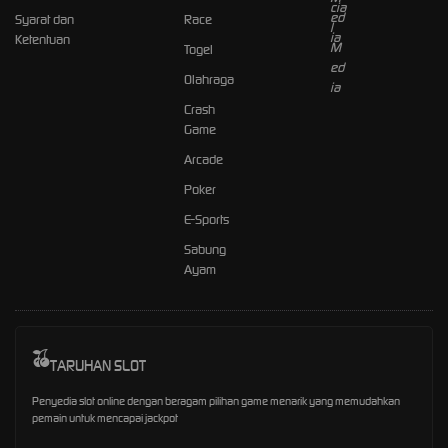
Syarat dan
Race
Ketentuan
Togel
Olahraga
Crash
Game
Arcade
Poker
E-Sports
Sabung
Ayam
TARUHAN SLOT
Penyedia slot online dengan beragam pilihan game menarik yang memudahkan
pemain untuk mencapai jackpot